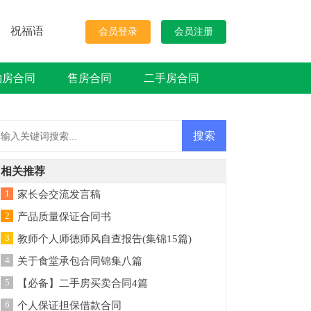
祝福语
会员登录
会员注册
购房合同
售房合同
二手房合同
相关推荐
1
家长会交流发言稿
2
产品质量保证合同书
3
教师个人师德师风自查报告(集锦15篇)
4
关于食堂承包合同锦集八篇
5
【必备】二手房买卖合同4篇
6
个人保证担保借款合同