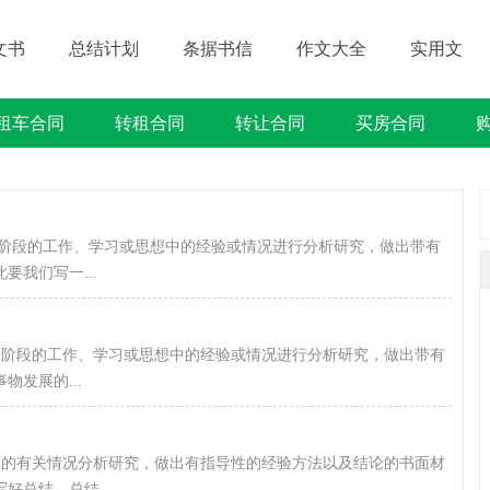
文书
总结计划
条据书信
作文大全
实用文
租车合同
转租合同
转让合同
买房合同
借贷类合同
建筑类合同
劳动类合同
租售类合同
阶段的工作、学习或思想中的经验或情况进行分析研究，做出带有
我们写一...
段的工作、学习或思想中的经验或情况进行分析研究，做出带有
发展的...
有关情况分析研究，做出有指导性的经验方法以及结论的书面材
总结。总结...