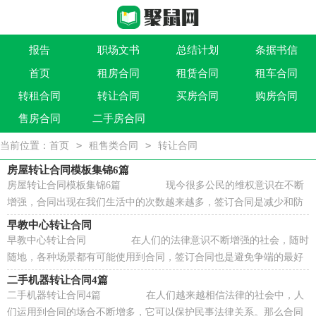
报告
职场文书
总结计划
条据书信
首页
租房合同
租赁合同
租车合同
作文大全
实用文
祝福语
买卖类合同
转租合同
转让合同
买房合同
购房合同
借贷类合同
建筑类合同
劳动类合同
租售类合同
售房合同
二手房合同
>
>
当前位置：
首页
租售类合同
转让合同
房屋转让合同模板集锦6篇
房屋转让合同模板集锦6篇 现今很多公民的维权意识在不断
增强，合同出现在我们生活中的次数越来越多，签订合同是减少和防
止发生争议的重要措施。那么大家知道正...
早教中心转让合同
早教中心转让合同 在人们的法律意识不断增强的社会，随时
随地，各种场景都有可能使用到合同，签订合同也是避免争端的最好
方式之一。那么正式、规范的合同是什么样...
二手机器转让合同4篇
二手机器转让合同4篇 在人们越来越相信法律的社会中，人
们运用到合同的场合不断增多，它可以保护民事法律关系。那么合同