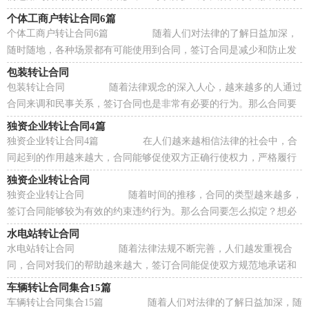
书的格式，你掌握了吗？以下是小编为大家整...
个体工商户转让合同6篇
个体工商户转让合同6篇 随着人们对法律的了解日益加深，
随时随地，各种场景都有可能使用到合同，签订合同是减少和防止发
生争议的重要措施。那么常见的合同书是什...
包装转让合同
包装转让合同 随着法律观念的深入人心，越来越多的人通过
合同来调和民事关系，签订合同也是非常有必要的行为。那么合同要
怎么拟定？想必这让大家都很苦恼吧，以下是...
独资企业转让合同4篇
独资企业转让合同4篇 在人们越来越相信法律的社会中，合
同起到的作用越来越大，合同能够促使双方正确行使权力，严格履行
义务。那么大家知道合同的格式吗？下面是小...
独资企业转让合同
独资企业转让合同 随着时间的推移，合同的类型越来越多，
签订合同能够较为有效的约束违约行为。那么合同要怎么拟定？想必
这让大家都很苦恼吧，下面是小编为大家整理...
水电站转让合同
水电站转让合同 随着法律法规不断完善，人们越发重视合
同，合同对我们的帮助越来越大，签订合同能促使双方规范地承诺和
履行合作。那么大家知道合同的格式吗？以下是...
车辆转让合同集合15篇
车辆转让合同集合15篇 随着人们对法律的了解日益加深，随