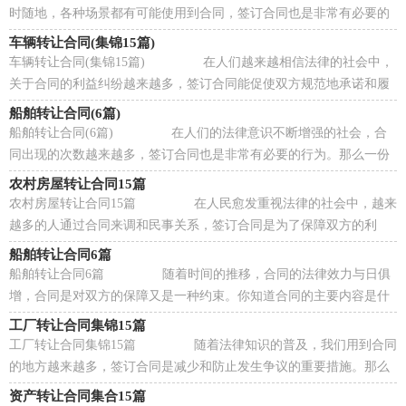
时随地，各种场景都有可能使用到合同，签订合同也是非常有必要的
行为。那么相关的合同到底怎么写呢？以下是...
车辆转让合同(集锦15篇)
车辆转让合同(集锦15篇) 在人们越来越相信法律的社会中，
关于合同的利益纠纷越来越多，签订合同能促使双方规范地承诺和履
行合作。那么我们拟定合同的时候需要注...
船舶转让合同(6篇)
船舶转让合同(6篇) 在人们的法律意识不断增强的社会，合
同出现的次数越来越多，签订合同也是非常有必要的行为。那么一份
详细的合同要怎么写呢？以下是小编帮大家...
农村房屋转让合同15篇
农村房屋转让合同15篇 在人民愈发重视法律的社会中，越来
越多的人通过合同来调和民事关系，签订合同是为了保障双方的利
益，避免不必要的争端。合同有不同的类型，当...
船舶转让合同6篇
船舶转让合同6篇 随着时间的推移，合同的法律效力与日俱
增，合同是对双方的保障又是一种约束。你知道合同的主要内容是什
么吗？以下是小编为大家收集的船舶转让合...
工厂转让合同集锦15篇
工厂转让合同集锦15篇 随着法律知识的普及，我们用到合同
的地方越来越多，签订合同是减少和防止发生争议的重要措施。那么
正式、规范的合同是什么样的呢？下面是小...
资产转让合同集合15篇