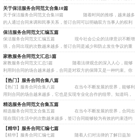
的争端。那么一般合同是怎么起草的呢？以下...
关于保洁服务合同范文合集10篇
关于保洁服务合同范文合集10篇 随着时间的推移，越来越多
的人通过合同来调和民事关系，签订合同可以明确双方当事人的权利
和义务。那么合同书的格式，你掌握了吗？以...
保洁服务合同范文汇编五篇
保洁服务合同范文汇编五篇 现今社会公众的法律意识不断增
强，合同出现的次数越来越多，签订合同是减少和防止发生争议的重
要措施。知道吗，写合同可是有方法的哦，以...
家教服务合同范文汇总5篇
家教服务合同范文汇总5篇 随着法律观念的深入人心，能够
利用到合同的场合越来越多，合同是对双方的保障又是一种约束。你
知道合同的主要内容是什么吗？以下是小编...
【热门】服务合同合集八篇
【热门】服务合同合集八篇 在当今不断发展的世界，能够利
用到合同的场合越来越多，它也是实现专业化合作的纽带。知道吗，
写合同可是有方法的哦，下面是小编精心整理...
精选服务合同范文合集五篇
精选服务合同范文合集五篇 在当今不断发展的世界，合同出
现在我们生活中的次数越来越多，签订合同能够较为有效的约束违约
行为。那么问题来了，到底应如何拟定合同...
【精华】服务合同汇编七篇
【精华】服务合同汇编七篇 随着人们对法律的了解日益加