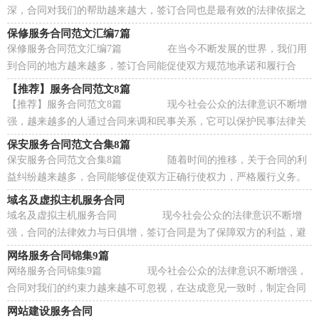
深，合同对我们的帮助越来越大，签订合同也是最有效的法律依据之
一。那么大家知道合同的格式吗？以下是小编...
保修服务合同范文汇编7篇
保修服务合同范文汇编7篇 在当今不断发展的世界，我们用
到合同的地方越来越多，签订合同能促使双方规范地承诺和履行合
作。合同有不同的类型，当然也有不同的目的，...
【推荐】服务合同范文8篇
【推荐】服务合同范文8篇 现今社会公众的法律意识不断增
强，越来越多的人通过合同来调和民事关系，它可以保护民事法律关
系。那么合同要怎么拟定？想必这让大家都...
保安服务合同范文合集8篇
保安服务合同范文合集8篇 随着时间的推移，关于合同的利
益纠纷越来越多，合同能够促使双方正确行使权力，严格履行义务。
那么相关的合同到底怎么写呢？以下是小编为...
域名及虚拟主机服务合同
域名及虚拟主机服务合同 现今社会公众的法律意识不断增
强，合同的法律效力与日俱增，签订合同是为了保障双方的利益，避
免不必要的争端。那么我们拟定合同的时候需...
网络服务合同锦集9篇
网络服务合同锦集9篇 现今社会公众的法律意识不断增强，
合同对我们的约束力越来越不可忽视，在达成意见一致时，制定合同
可以享有一定的自由。那么大家知道合法的...
网站建设服务合同