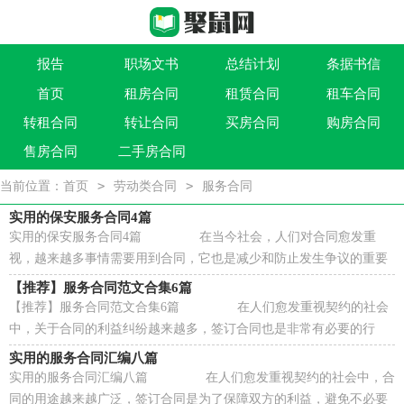
报告
职场文书
总结计划
条据书信
首页
租房合同
租赁合同
租车合同
作文大全
实用文
祝福语
买卖类合同
转租合同
转让合同
买房合同
购房合同
借贷类合同
建筑类合同
劳动类合同
租售类合同
售房合同
二手房合同
>
>
当前位置：
首页
劳动类合同
服务合同
实用的保安服务合同4篇
实用的保安服务合同4篇 在当今社会，人们对合同愈发重
视，越来越多事情需要用到合同，它也是减少和防止发生争议的重要
措施。那么一份详细的合同要怎么写呢？下面是...
【推荐】服务合同范文合集6篇
【推荐】服务合同范文合集6篇 在人们愈发重视契约的社会
中，关于合同的利益纠纷越来越多，签订合同也是非常有必要的行
为。你知道合同的主要内容是什么吗？下面是...
实用的服务合同汇编八篇
实用的服务合同汇编八篇 在人们愈发重视契约的社会中，合
同的用途越来越广泛，签订合同是为了保障双方的利益，避免不必要