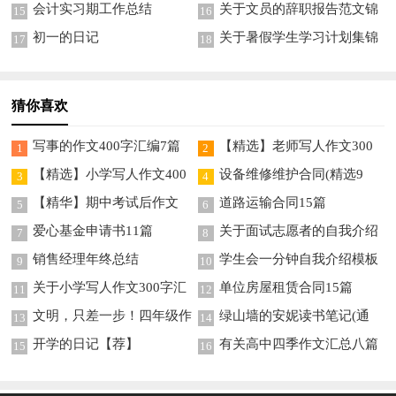
模板锦集9篇
会计实习期工作总结
关于文员的辞职报告范文锦
15
16
集9篇
初一的日记
关于暑假学生学习计划集锦
17
18
8篇
猜你喜欢
写事的作文400字汇编7篇
【精选】老师写人作文300
1
2
字锦集8篇
【精选】小学写人作文400
设备维修维护合同(精选9
3
4
字集合八篇
篇)
【精华】期中考试后作文
道路运输合同15篇
5
6
300字汇编六篇
爱心基金申请书11篇
关于面试志愿者的自我介绍
7
8
模板合集五篇
销售经理年终总结
学生会一分钟自我介绍模板
9
10
合集九篇
关于小学写人作文300字汇
单位房屋租赁合同15篇
11
12
总5篇
文明，只差一步！四年级作
绿山墙的安妮读书笔记(通
13
14
文
用15篇)
开学的日记【荐】
有关高中四季作文汇总八篇
15
16