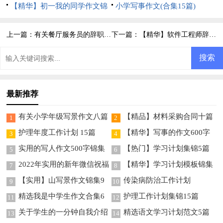
【精华】初一我的同学作文锦
小学写事作文(合集15篇)
集7篇
上一篇：
有关餐厅服务员的辞职报告四篇
下一篇：
【精华】软件工程师辞职报告四篇
最新推荐
有关小学年级写景作文八篇
【精品】材料采购合同十篇
1
2
护理年度工作计划 15篇
【精华】写事的作文600字
3
4
集锦10篇
实用的写人作文500字锦集
【热门】学习计划集锦5篇
5
6
七篇
2022年实用的新年微信祝福
【精华】学习计划模板锦集
7
8
语70条
5篇
【实用】山写景作文锦集9
传染病防治工作计划
9
10
篇
精选我是中学生作文合集6
护理工作计划集锦15篇
11
12
篇
关于学生的一分钟自我介绍
精选语文学习计划范文5篇
13
14