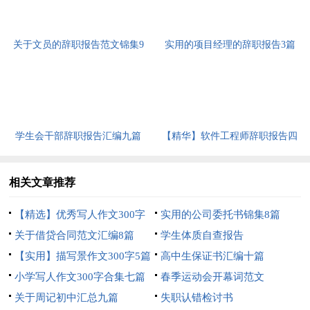
关于文员的辞职报告范文锦集9
实用的项目经理的辞职报告3篇
篇
学生会干部辞职报告汇编九篇
【精华】软件工程师辞职报告四
篇
相关文章推荐
【精选】优秀写人作文300字
实用的公司委托书锦集8篇
汇编6篇
关于借贷合同范文汇编8篇
学生体质自查报告
【实用】描写景作文300字5篇
高中生保证书汇编十篇
小学写人作文300字合集七篇
春季运动会开幕词范文
关于周记初中汇总九篇
失职认错检讨书