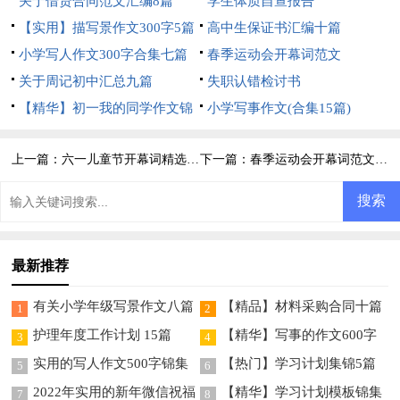
汇编6篇
关于借贷合同范文汇编8篇
学生体质自查报告
【实用】描写景作文300字5篇
高中生保证书汇编十篇
小学写人作文300字合集七篇
春季运动会开幕词范文
关于周记初中汇总九篇
失职认错检讨书
【精华】初一我的同学作文锦
小学写事作文(合集15篇)
集7篇
上一篇：
六一儿童节开幕词精选15篇
下一篇：
春季运动会开幕词范文15篇
最新推荐
有关小学年级写景作文八篇
【精品】材料采购合同十篇
1
2
护理年度工作计划 15篇
【精华】写事的作文600字
3
4
集锦10篇
实用的写人作文500字锦集
【热门】学习计划集锦5篇
5
6
七篇
2022年实用的新年微信祝福
【精华】学习计划模板锦集
7
8