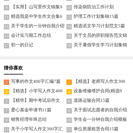
语70条
5篇
【实用】山写景作文锦集9
传染病防治工作计划
9
10
篇
精选我是中学生作文合集6
护理工作计划集锦15篇
11
12
篇
关于学生的一分钟自我介绍
精选语文学习计划范文5篇
13
14
模板锦集9篇
会计实习期工作总结
关于文员的辞职报告范文锦
15
16
集9篇
初一的日记
关于暑假学生学习计划集锦
17
18
8篇
猜你喜欢
写事的作文400字汇编7篇
【精选】老师写人作文300
1
2
字锦集8篇
【精选】小学写人作文400
设备维修维护合同(精选9
3
4
字集合八篇
篇)
【精华】期中考试后作文
道路运输合同15篇
5
6
300字汇编六篇
爱心基金申请书11篇
关于面试志愿者的自我介绍
7
8
模板合集五篇
销售经理年终总结
学生会一分钟自我介绍模板
9
10
合集九篇
关于小学写人作文300字汇
单位房屋租赁合同15篇
11
12