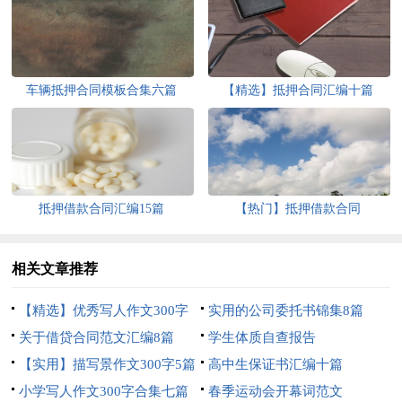
车辆抵押合同模板合集六篇
【精选】抵押合同汇编十篇
抵押借款合同汇编15篇
【热门】抵押借款合同
相关文章推荐
【精选】优秀写人作文300字
实用的公司委托书锦集8篇
汇编6篇
关于借贷合同范文汇编8篇
学生体质自查报告
【实用】描写景作文300字5篇
高中生保证书汇编十篇
小学写人作文300字合集七篇
春季运动会开幕词范文