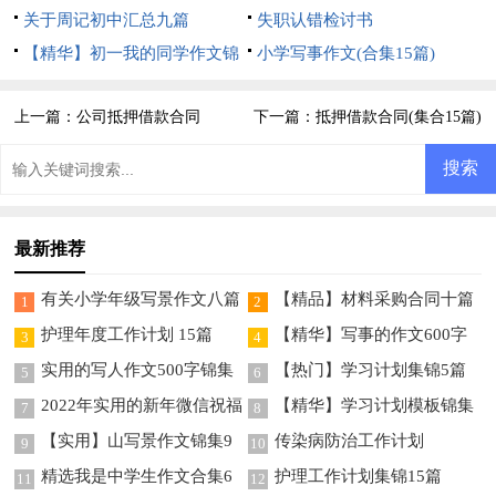
关于周记初中汇总九篇
失职认错检讨书
【精华】初一我的同学作文锦
小学写事作文(合集15篇)
集7篇
上一篇：
公司抵押借款合同
下一篇：
抵押借款合同(集合15篇)
最新推荐
有关小学年级写景作文八篇
【精品】材料采购合同十篇
1
2
护理年度工作计划 15篇
【精华】写事的作文600字
3
4
集锦10篇
实用的写人作文500字锦集
【热门】学习计划集锦5篇
5
6
七篇
2022年实用的新年微信祝福
【精华】学习计划模板锦集
7
8
语70条
5篇
【实用】山写景作文锦集9
传染病防治工作计划
9
10
篇
精选我是中学生作文合集6
护理工作计划集锦15篇
11
12