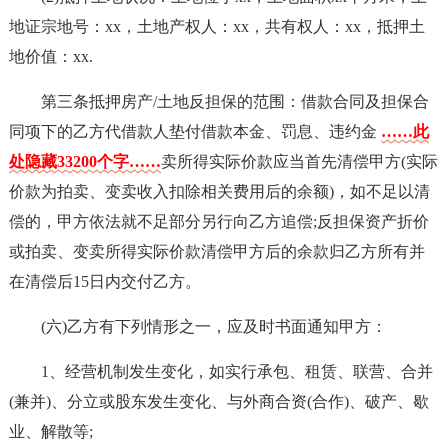
地证宗地号：xx，土地产权人：xx，共有权人：xx，抵押土
地价值：xx.
第三条抵押房产/土地反担保的范围：借款合同及担保合
同项下的乙方代借款人垫付借款本金、罚息、违约金
……此
处隐藏33200个字……
卖所得实际价款应当首先清偿甲方(实际
价款为拍卖、变卖收入扣除相关费用后的余额)，如不足以清
偿的，甲方依法就不足部分另行向乙方追偿;反担保资产折价
或拍卖、变卖所得实际价款清偿甲方后的余款归乙方所有并
在清偿后15日内交付乙方。
(六)乙方有下列情形之一，应及时书面通知甲方：
1、经营机制发生变化，如实行承包、租赁、联营、合并
(兼并)、分立或股东发生变化、与外商合资(合作)、破产、歇
业、解散等;