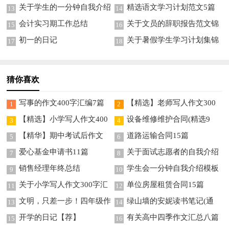
篇
关于学生的一分钟自我介绍
精选语文学习计划范文5篇
13
14
模板锦集9篇
会计实习期工作总结
关于文员的辞职报告范文锦
15
16
集9篇
初一的日记
关于暑假学生学习计划集锦
17
18
8篇
猜你喜欢
写事的作文400字汇编7篇
【精选】老师写人作文300
1
2
字锦集8篇
【精选】小学写人作文400
设备维修维护合同(精选9
3
4
字集合八篇
篇)
【精华】期中考试后作文
道路运输合同15篇
5
6
300字汇编六篇
爱心基金申请书11篇
关于面试志愿者的自我介绍
7
8
模板合集五篇
销售经理年终总结
学生会一分钟自我介绍模板
9
10
合集九篇
关于小学写人作文300字汇
单位房屋租赁合同15篇
11
12
总5篇
文明，只差一步！四年级作
绿山墙的安妮读书笔记(通
13
14
文
用15篇)
开学的日记【荐】
有关高中四季作文汇总八篇
15
16