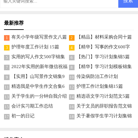
最新推荐
有关小学年级写景作文八篇
【精品】材料采购合同十篇
1
2
护理年度工作计划 15篇
【精华】写事的作文600字
3
4
集锦10篇
实用的写人作文500字锦集
【热门】学习计划集锦5篇
5
6
七篇
2022年实用的新年微信祝福
【精华】学习计划模板锦集
7
8
语70条
5篇
【实用】山写景作文锦集9
传染病防治工作计划
9
10
篇
精选我是中学生作文合集6
护理工作计划集锦15篇
11
12
篇
关于学生的一分钟自我介绍
精选语文学习计划范文5篇
13
14
模板锦集9篇
会计实习期工作总结
关于文员的辞职报告范文锦
15
16
集9篇
初一的日记
关于暑假学生学习计划集锦
17
18
8篇